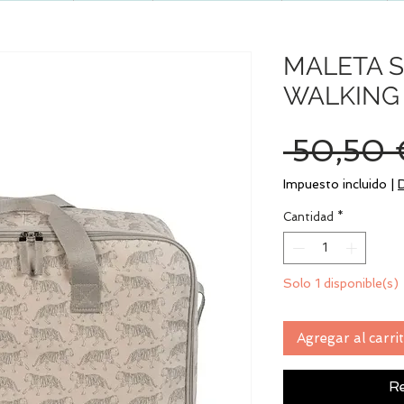
MALETA 
WALKING
 50,50 
Impuesto incluido
|
Cantidad
*
Solo 1 disponible(s)
Agregar al carri
Re