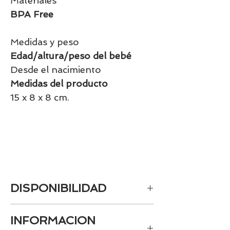
Materiales
BPA Free
Medidas y peso
Edad/altura/peso del bebé
Desde el nacimiento
Medidas del producto
15 x 8 x 8 cm.
DISPONIBILIDAD
Tenemos el prácticamente el 100% de
INFORMACION
los artículos en stock. Si quieres