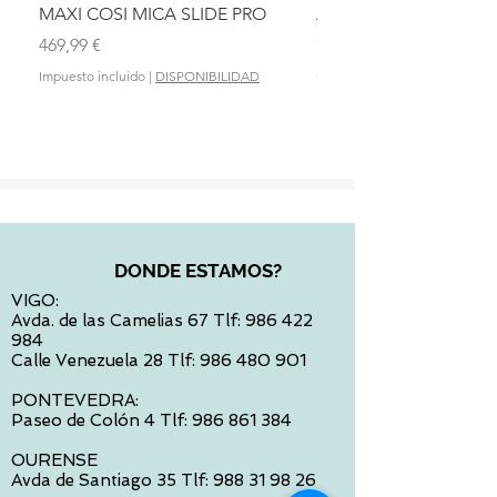
MAXI COSI MICA SLIDE PRO
ASIENTO BAÑO ABAT
OLMITOS
Precio
469,99 €
Precio
28,90 €
Impuesto incluido
|
DISPONIBILIDAD
Impuesto incluido
DONDE ESTAMOS?
VIGO:
Avda. de las Camelias 67 Tlf:
986 422
984
Calle Venezuela 28 Tlf:
986 480 901
PONTEVEDRA:
Paseo de Colón 4 Tlf:
986 861 384
OURENSE
Avda de Santiago 35 Tlf:
988 31 98 26