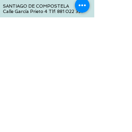
SANTIAGO DE COMPOSTELA
Calle García Prieto 4 Tlf:
881 022 397
CONTACTO VIA E-MAIL:
contacto@tiendasbambinos.com
HORARIO
De Lunes a Viernes:
10:00 a 13:30
16:00 a 19:30
Sábados:
10:00 a 14:00
ATENCION WEB
De Lunes a Viernes:
10:00 a 13:30
16:00 a 19:30
Tlf:
986 422 984