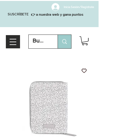
Inicia Sesión/Regístrate
SUSCRÍBETE
👉 a nuestra web y gana puntos