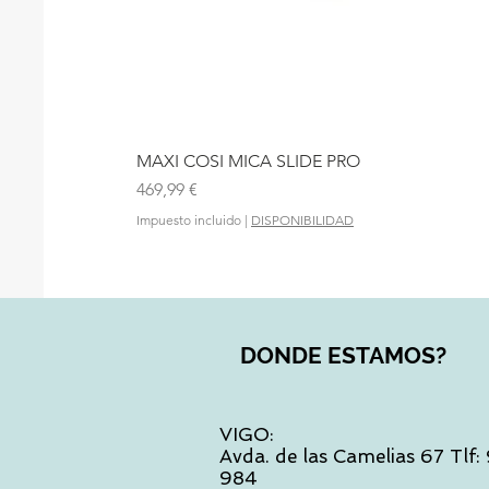
MAXI COSI MICA SLIDE PRO
Precio
469,99 €
Impuesto incluido
|
DISPONIBILIDAD
DONDE ESTAMOS?
VIGO:
Avda. de las Camelias 67 Tlf
984