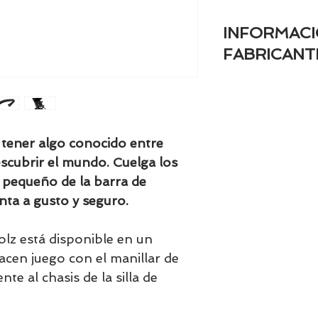
INFORMACI
FABRICANT
- Marca registrada
JOOLZ
- Nombre del fabr
 tener algo conocido entre
jurídica): Milk Des
scubrir el mundo. Cuelga los
- Dirección postal 
1031 HD Amsterda
u pequeño de la barra de
- Dirección electr
nta a gusto y seguro.
fabricante (una di
URL para consultas
olz está disponible en un
info@joolz.com
- Información gene
acen juego con el manillar de
producto: info@jo
ente al chasis de la silla de
- Información de c
info@joolz.com