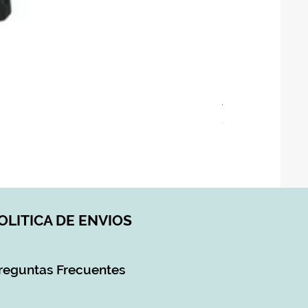
ASIENTO BAÑO 
Precio
28,90 €
Impuesto incluido
|
DI
OLITICA DE ENVIOS
reguntas Frecuentes