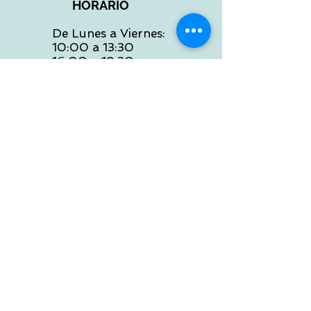
HORARIO
De Lunes a Viernes:
10:00 a 13:30
16:00 a 19:30
Sábados:
10:00 a 14:00
ATENCION WEB
De Lunes a Viernes:
10:00 a 13:30
16:00 a 19:30
Tlf:
986 422 984
POLITICA DE ENVIOS
Preguntas Frecuentes