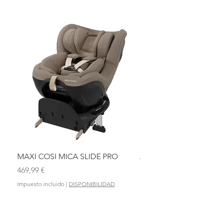
MAXI COSI MICA SLIDE PRO
ASIENTO BAÑO ABAT
OLMITOS
Precio
469,99 €
Precio
28,90 €
Impuesto incluido
|
DISPONIBILIDAD
Impuesto incluido