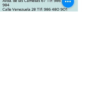
Avda. de las Camelias 67 Tlf:
986 422
984
Calle Venezuela 28 Tlf:
986 480 901
PONTEVEDRA:
Paseo de Colón 4 Tlf:
986 861 384
OURENSE
Avda de Santiago 35 Tlf:
988 31 98 26
SANTIAGO DE COMPOSTELA
Calle García Prieto 4 Tlf:
881 022 397
CONTACTO VIA E-MAIL:
contacto@tiendasbambinos.com
HORARIO
De Lunes a Viernes:
10:00 a 13:30
16:00 a 19:30
Sábados:
10:00 a 14:00