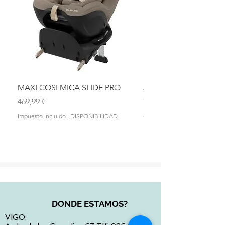
MAXI COSI MICA SLIDE PRO
ASIENTO BAÑO ABAT
OLMITOS
Precio
469,99 €
Precio
28,90 €
Impuesto incluido
|
DISPONIBILIDAD
Impuesto incluido
DONDE ESTAMOS?
VIGO: