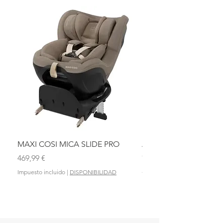
MAXI COSI MICA SLIDE PRO
ASIENTO BAÑO ABAT
OLMITOS
Precio
469,99 €
Precio
28,90 €
Impuesto incluido
|
DISPONIBILIDAD
Impuesto incluido