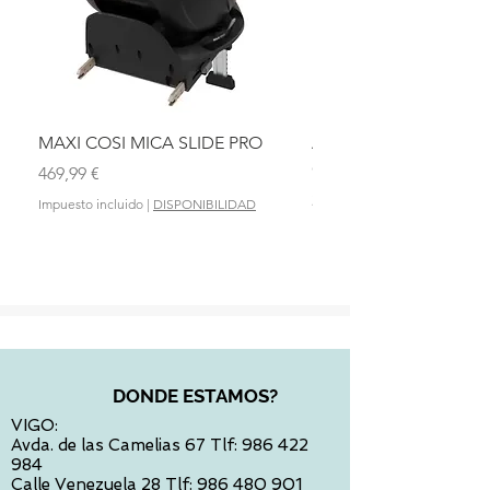
MAXI COSI MICA SLIDE PRO
ASIENTO BAÑO ABAT
OLMITOS
Precio
469,99 €
Precio
28,90 €
Impuesto incluido
|
DISPONIBILIDAD
Impuesto incluido
DONDE ESTAMOS?
VIGO:
Avda. de las Camelias 67 Tlf:
986 422
984
Calle Venezuela 28 Tlf:
986 480 901