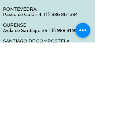
PONTEVEDRA:
Paseo de Colón 4 Tlf:
986 861 384
OURENSE
Avda de Santiago 35 Tlf:
988 31 98 26
SANTIAGO DE COMPOSTELA
Calle García Prieto 4 Tlf:
881 022 397
CONTACTO VIA E-MAIL:
contacto@tiendasbambinos.com
HORARIO
De Lunes a Viernes:
10:00 a 13:30
16:00 a 19:30
Sábados:
10:00 a 14:00
ATENCION WEB