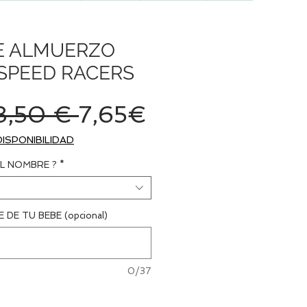
E ALMUERZO
SPEED RACERS
Precio
Precio
8,50 € 
7,65€
de
DISPONIBILIDAD
oferta
L NOMBRE ?
*
 DE TU BEBE (opcional)
0/37