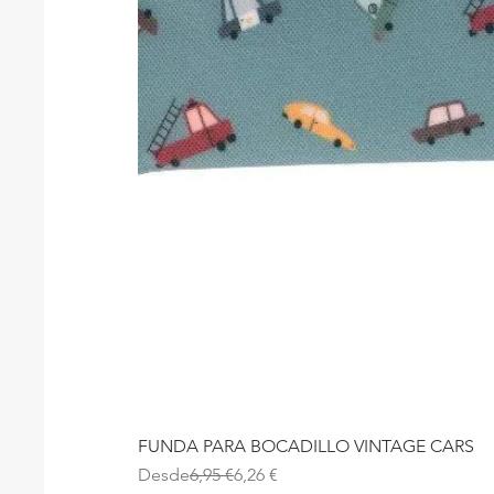
FUNDA PARA BOCADILLO VINTAGE CARS
Precio
Precio de oferta
Desde
6,95 €
6,26 €