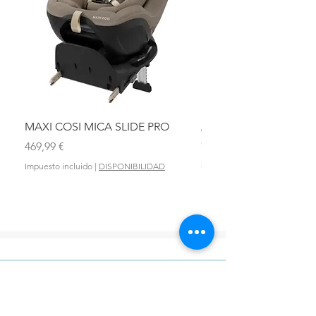
MAXI COSI MICA SLIDE PRO
ASIENTO BAÑO ABAT
OLMITOS
Precio
469,99 €
Precio
28,90 €
Impuesto incluido
|
DISPONIBILIDAD
Impuesto incluido
DONDE ESTAMOS?
VIGO: