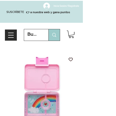
Inicia Sesión/Regístrate
SUSCRÍBETE
👉 a nuestra web y gana puntos