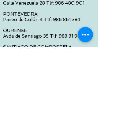
Calle Venezuela 28 Tlf:
986 480 901
PONTEVEDRA:
Paseo de Colón 4 Tlf:
986 861 384
OURENSE
Avda de Santiago 35 Tlf:
988 31 98 26
SANTIAGO DE COMPOSTELA
Calle García Prieto 4 Tlf:
881 022 397
CONTACTO VIA E-MAIL:
contacto@tiendasbambinos.com
HORARIO
De Lunes a Viernes:
10:00 a 13:30
16:00 a 19:30
Sábados:
10:00 a 14:00