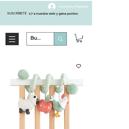
Inicia Sesión/Regístrate
SUSCRÍBETE
👉 a nuestra web y gana puntos