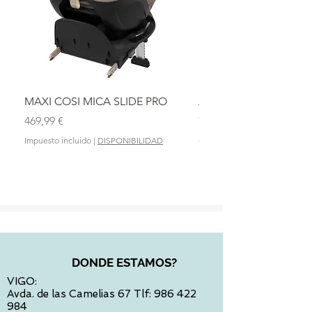
MAXI COSI MICA SLIDE PRO
ASIENTO BAÑO ABAT
OLMITOS
Precio
469,99 €
Precio
28,90 €
Impuesto incluido
|
DISPONIBILIDAD
Impuesto incluido
DONDE ESTAMOS?
VIGO:
Avda. de las Camelias 67 Tlf:
986 422
984