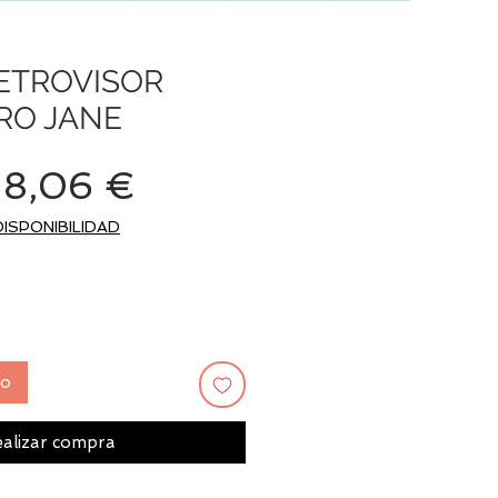
ETROVISOR
RO JANE
Precio
Precio
8,06 €
de
DISPONIBILIDAD
oferta
to
alizar compra