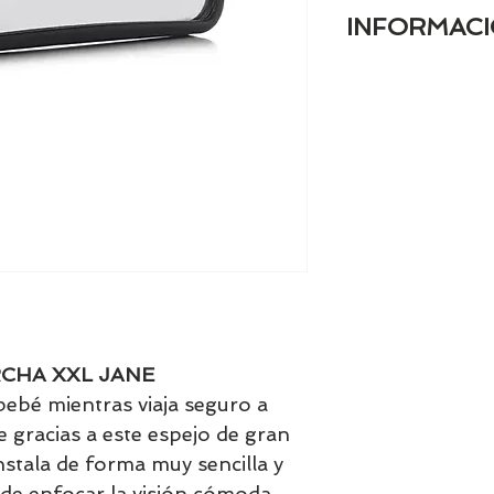
INFORMACI
1-Marca registrada
JANÉ, JANÉ-CON
2-Nombre del fabr
jurídica): JANÉ, S.A
3-Dirección postal
08184 Palau Solit
Spain
4-Dirección electr
fabricante (direcc
URL para consultas
info@groupjane.
5-Información gen
producto:
CHA XXL JANE
https://janeworl
 bebé mientras viaja seguro a
ctions/instruccion
 gracias a este espejo de gran
(tengo que aconse
cambie el nombre 
nstala de forma muy sencilla y
información de tu
ede enfocar la visión cómoda,