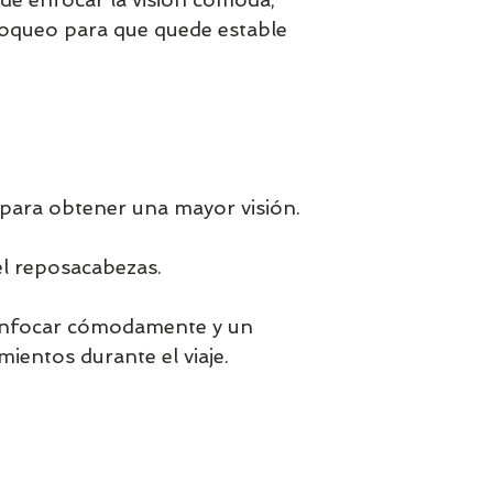
producto")
oqueo para que quede estable
6-Información de 
https://janeworl
Aquí tienes un en
si es de tu interés:
https://eur-lex.eu
content/es/TXT
ara obtener una mayor visión.
l reposacabezas.
enfocar cómodamente y un
ientos durante el viaje.