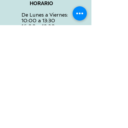
HORARIO
De Lunes a Viernes:
10:00 a 13:30
16:00 a 19:30
Sábados:
10:00 a 14:00
ATENCION WEB
De Lunes a Viernes:
10:00 a 13:30
16:00 a 19:30
Tlf:
986 422 984
POLITICA DE ENVIOS
Preguntas Frecuentes