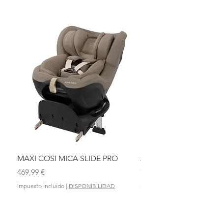
MAXI COSI MICA SLIDE PRO
ASIENTO BAÑO ABAT
OLMITOS
Precio
469,99 €
Precio
28,90 €
Impuesto incluido
|
DISPONIBILIDAD
Impuesto incluido