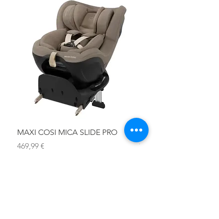
MAXI COSI MICA SLIDE PRO
ASIENTO BAÑO ABAT
OLMITOS
Precio
469,99 €
Precio
28,90 €
Impuesto incluido
|
DISPONIBILIDAD
Impuesto incluido