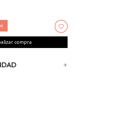
to
alizar compra
IDAD
o personalizado la fecha de
ías.