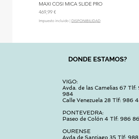
MAXI COSI MICA SLIDE PRO
Precio
469,99 €
Impuesto incluido
|
DISPONIBILIDAD
DONDE ESTAMOS?
VIGO:
Avda. de las Camelias 67 Tlf
984
Calle Venezuela 28 Tlf: 986
PONTEVEDRA:
Paseo de Colón 4 Tlf: 986 8
OURENSE
Avda de Santiago 35 Tlf: 988