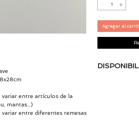
Agregar al carri
Re
DISPONIBIL
ave
28x28cm
Al ser un product
entrega es de 10 d
variar entre artículos de la
, mantas...)
 variar entre diferentes remesas