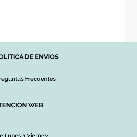
ASIENTO BAÑO 
Precio
28,90 €
Impuesto incluido
|
DI
OLITICA DE ENVIOS
reguntas Frecuentes
TENCION WEB
e Lunes a Viernes: