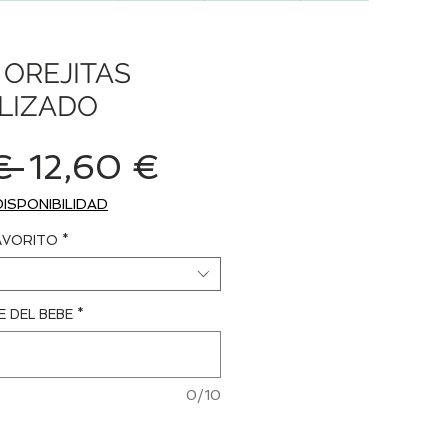
OREJITAS
LIZADO
Precio
Precio
€ 
12,60 €
de
DISPONIBILIDAD
oferta
AVORITO
*
E DEL BEBE
*
0/10