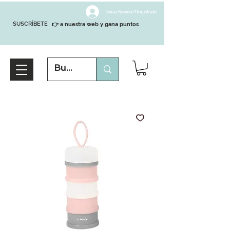
Inicia Sesión/Regístrate
SUSCRÍBETE
👉 a nuestra web y gana puntos