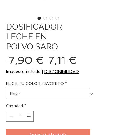
DOSIFICADOR
LECHE EN
POLVO SARO
Precio
Precio
 7,90 € 
7,11 €
de
Impuesto incluido
|
DISPONIBILIDAD
oferta
ELIGE TU COLOR FAVORITO
*
Cantidad
*
Agregar al carrito