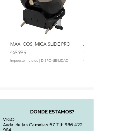
MAXI COSI MICA SLIDE PRO
ASIENTO BAÑO ABAT
OLMITOS
Precio
469,99 €
Precio
28,90 €
Impuesto incluido
|
DISPONIBILIDAD
Impuesto incluido
DONDE ESTAMOS?
VIGO:
Avda. de las Camelias 67 Tlf:
986 422
984