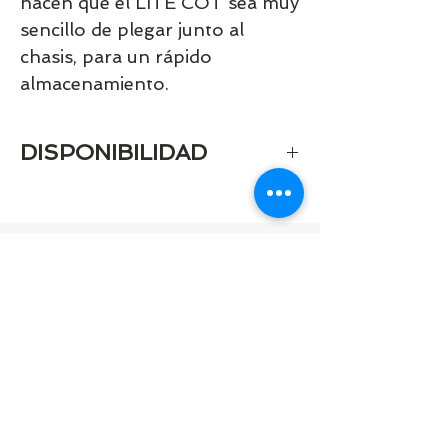
hacen que el LITE COT sea muy
sencillo de plegar junto al
chasis, para un rápido
almacenamiento.
DISPONIBILIDAD
Tenemos el prácticamente el 100% de
los artículos en stock. Si quieres
quedarte tranquill@ llámanos al 986
42 29 84 o envía un email a
contacto@tiendasbambinos.com y te
confirmamos la disponibilidad
Productos
relacionados