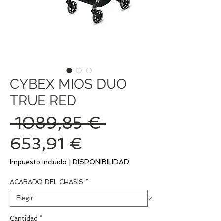
CYBEX MIOS DUO
TRUE RED
Precio
 1089,85 € 
Precio
653,91 €
de
Impuesto incluido
|
DISPONIBILIDAD
oferta
ACABADO DEL CHASIS
*
Cantidad
*