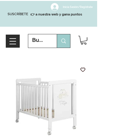
Inicia Sesión/Regístrate
SUSCRÍBETE
👉 a nuestra web y gana puntos