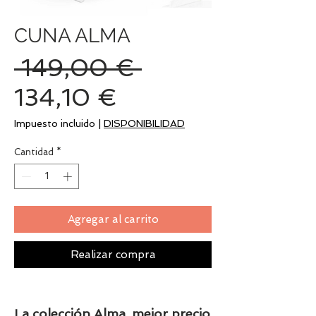
CUNA ALMA
Precio
 149,00 € 
Precio
134,10 €
de
Impuesto incluido
|
DISPONIBILIDAD
oferta
Cantidad
*
Agregar al carrito
Realizar compra
La colección Alma, mejor precio