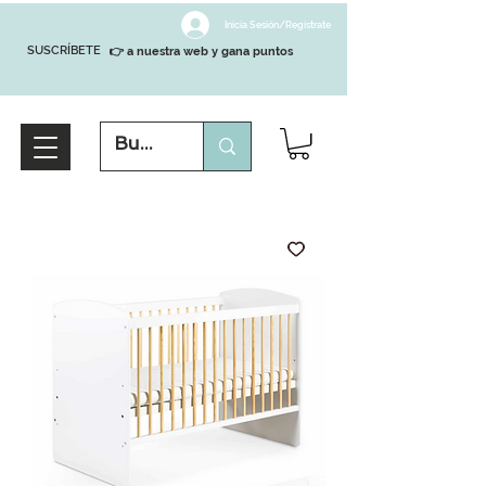
Inicia Sesión/Regístrate
SUSCRÍBETE
👉 a nuestra web y gana puntos