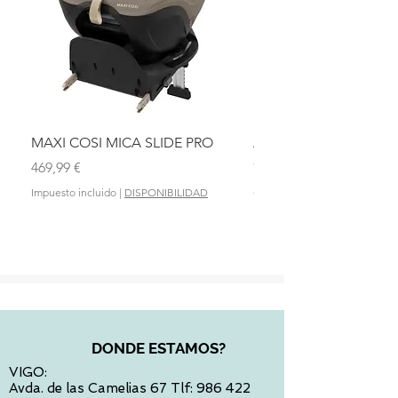
MAXI COSI MICA SLIDE PRO
ASIENTO BAÑO ABAT
OLMITOS
Precio
469,99 €
Precio
28,90 €
Impuesto incluido
|
DISPONIBILIDAD
Impuesto incluido
DONDE ESTAMOS?
VIGO:
Avda. de las Camelias 67 Tlf:
986 422