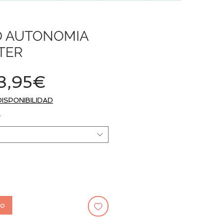
O AUTONOMIA
TER
Precio
3,95€
de
DISPONIBILIDAD
oferta
*
to