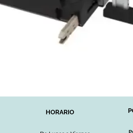
Vista rápida
P
HORARIO
P