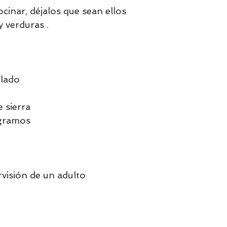
ocinar, déjalos que sean ellos
y verduras .
ilado
 sierra
 gramos
visión de un adulto