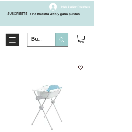
Inicia Sesión/Regístrate
SUSCRÍBETE
👉 a nuestra web y gana puntos