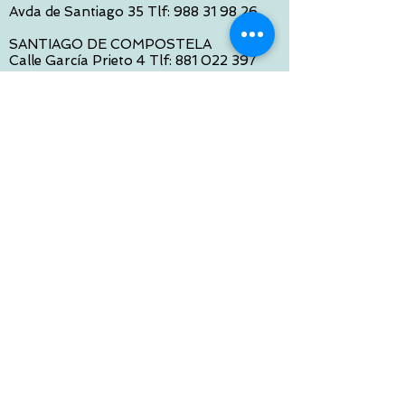
Avda de Santiago 35 Tlf:
988 31 98 26
SANTIAGO DE COMPOSTELA
Calle García Prieto 4 Tlf:
881 022 397
CONTACTO VIA E-MAIL:
contacto@tiendasbambinos.com
HORARIO
De Lunes a Viernes:
10:00 a 13:30
16:00 a 19:30
Sábados:
10:00 a 14:00
ATENCION WEB
De Lunes a Viernes:
10:00 a 13:30
16:00 a 19:30