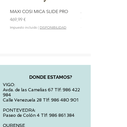
MAXI COSI MICA SLIDE PRO
ASIENTO BAÑO ABAT
OLMITOS
Precio
469,99 €
Precio
28,90 €
Impuesto incluido
|
DISPONIBILIDAD
Impuesto incluido
DONDE ESTAMOS?
VIGO:
Avda. de las Camelias 67 Tlf:
986 422
984
Calle Venezuela 28 Tlf:
986 480 901
PONTEVEDRA:
Paseo de Colón 4 Tlf:
986 861 384
OURENSE