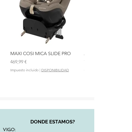
philosophy/
- Información de contacto adicional:
axkid@wobabies.com
MAXI COSI MICA SLIDE PRO
ASIENTO BAÑO ABAT
OLMITOS
Precio
469,99 €
Precio
28,90 €
Impuesto incluido
|
DISPONIBILIDAD
Impuesto incluido
DONDE ESTAMOS?
VIGO: