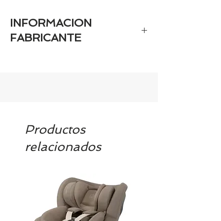
INFORMACION
FABRICANTE
Marca registrada en el registro de
marcas: AXKID
- Nombre del fabricante (persona
física o jurídica): AXKID AB
- Dirección postal del fabricante:
Axkid AB
Göteborgsvägen 94
Productos
431 37 Mölndal
relacionados
Sweden
- Dirección electrónica de contacto del
fabricante (una dirección de correo
electrónico o URL para consultas de
los clientes): info@axkid.com
- Información general sobre la
seguridad del producto:
https://axkid.com/our-safety-