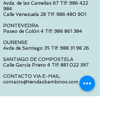
Avda. de las Camelias 67 Tlf:
986 422
984
Calle Venezuela 28 Tlf:
986 480 901
PONTEVEDRA:
Paseo de Colón 4 Tlf:
986 861 384
OURENSE
Avda de Santiago 35 Tlf:
988 31 98 26
SANTIAGO DE COMPOSTELA
Calle García Prieto 4 Tlf:
881 022 397
CONTACTO VIA E-MAIL:
contacto@tiendasbambinos.com
HORARIO
De Lunes a Viernes:
10:00 a 13:30
16:00 a 19:30
Sábados:
10:00 a 14:00