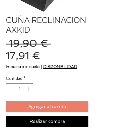
CUÑA RECLINACION
AXKID
Precio
 19,90 € 
Precio
17,91 €
de
Impuesto incluido
|
DISPONIBILIDAD
oferta
Cantidad
*
Agregar al carrito
Realizar compra