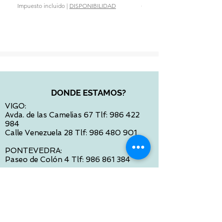
Precio
28,90 €
Impuesto incluido
|
DISPONIBILIDAD
Impuesto incluido
DONDE ESTAMOS?
VIGO:
Avda. de las Camelias 67 Tlf:
986 422
984
Calle Venezuela 28 Tlf:
986 480 901
PONTEVEDRA:
Paseo de Colón 4 Tlf:
986 861 384
OURENSE
Avda de Santiago 35 Tlf:
988 31 98 26
SANTIAGO DE COMPOSTELA
Calle García Prieto 4 Tlf:
881 022 397