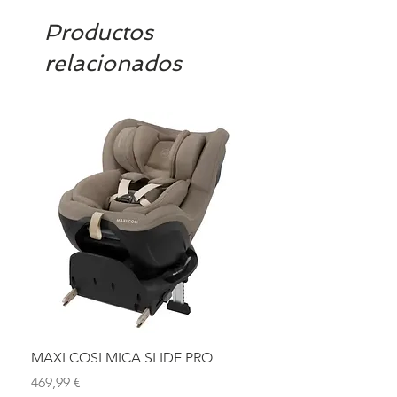
Productos
relacionados
MAXI COSI MICA SLIDE PRO
ASIENTO BAÑO ABAT
OLMITOS
Precio
469,99 €