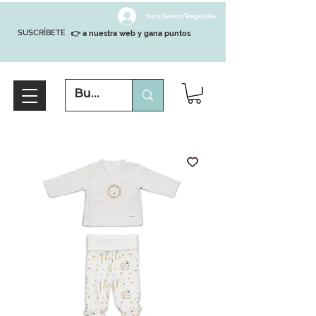
Inicia Sesión/Regístrate
SUSCRÍBETE
👉 a nuestra web y gana puntos