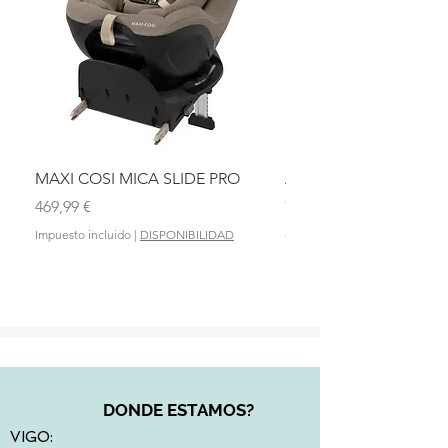
MAXI COSI MICA SLIDE PRO
ASIENTO BAÑO ABAT
OLMITOS
Precio
469,99 €
Precio
28,90 €
Impuesto incluido
|
DISPONIBILIDAD
Impuesto incluido
DONDE ESTAMOS?
VIGO: