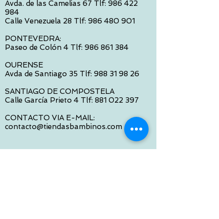
Avda. de las Camelias 67 Tlf:
986 422
984
Calle Venezuela 28 Tlf:
986 480 901
PONTEVEDRA:
Paseo de Colón 4 Tlf:
986 861 384
OURENSE
Avda de Santiago 35 Tlf:
988 31 98 26
SANTIAGO DE COMPOSTELA
Calle García Prieto 4 Tlf:
881 022 397
CONTACTO VIA E-MAIL:
contacto@tiendasbambinos.com
HORARIO
De Lunes a Viernes:
10:00 a 13:30
16:00 a 19:30
Sábados:
10:00 a 14:00