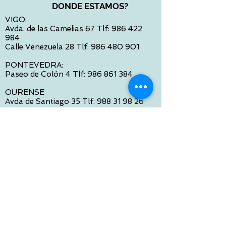
DONDE ESTAMOS?
VIGO:
Avda. de las Camelias 67 Tlf:
986 422
984
Calle Venezuela 28 Tlf:
986 480 901
PONTEVEDRA:
Paseo de Colón 4 Tlf:
986 861 384
OURENSE
Avda de Santiago 35 Tlf:
988 31 98 26
SANTIAGO DE COMPOSTELA
Calle García Prieto 4 Tlf:
881 022 397
CONTACTO VIA E-MAIL:
contacto@tiendasbambinos.com
HORARIO
De Lunes a Viernes:
10:00 a 13:30
16:00 a 19:30