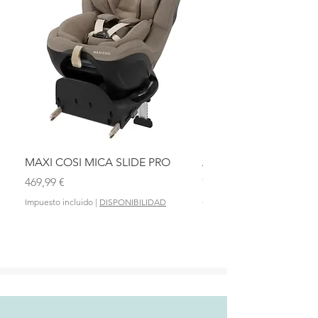
MAXI COSI MICA SLIDE PRO
ASIENTO BAÑO ABAT
OLMITOS
Precio
469,99 €
Precio
28,90 €
Impuesto incluido
|
DISPONIBILIDAD
Impuesto incluido