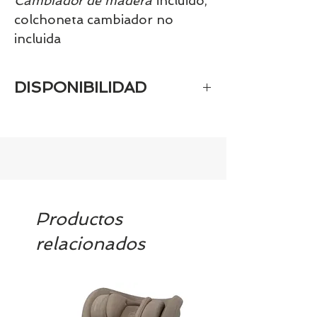
Cambiador de madera
incluido,
colchoneta cambiador no
incluida
DISPONIBILIDAD
Este producto puede tardar 25 días, si
lo necesitas antes puedes llamarnos
al 986 42 29 84 o enviar un correo a
cotacto@tiendasbambinos.com
Productos
relacionados