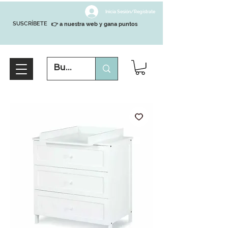
Inicia Sesión/Regístrate
SUSCRÍBETE
👉 a nuestra web y gana puntos