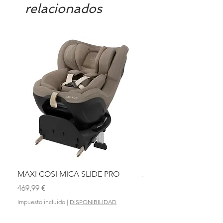
relacionados
MAXI COSI MICA SLIDE PRO
ASIENTO BAÑO ABAT
OLMITOS
Precio
469,99 €
Precio
28,90 €
Impuesto incluido
|
DISPONIBILIDAD
Impuesto incluido