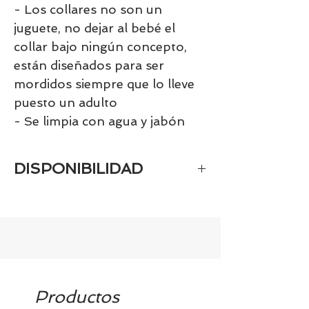
- Los collares no son un
juguete, no dejar al bebé el
collar bajo ningún concepto,
están diseñados para ser
mordidos siempre que lo lleve
puesto un adulto
- Se limpia con agua y jabón
DISPONIBILIDAD
Tenemos el prácticamente el 100% de
los artículos en stock. Si quieres
quedarte tranquill@ llámanos al 986
42 29 84 o envía un email a
contacto@tiendasbambinos.com y te
confirmamos la disponibilidad
Productos