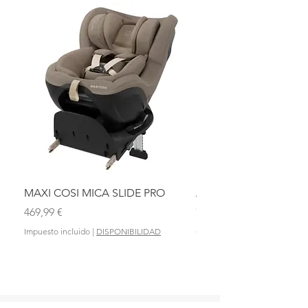
MAXI COSI MICA SLIDE PRO
ASIENTO BAÑO ABAT
OLMITOS
Precio
469,99 €
Precio
28,90 €
Impuesto incluido
|
DISPONIBILIDAD
Impuesto incluido