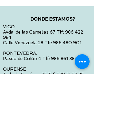
DONDE ESTAMOS?
VIGO:
Avda. de las Camelias 67 Tlf:
986 422
984
Calle Venezuela 28 Tlf:
986 480 901
PONTEVEDRA:
Paseo de Colón 4 Tlf:
986 861 384
OURENSE
Avda de Santiago 35 Tlf:
988 31 98 26
SANTIAGO DE COMPOSTELA
Calle García Prieto 4 Tlf:
881 022 397
CONTACTO VIA E-MAIL:
contacto@tiendasbambinos.com
HORARIO