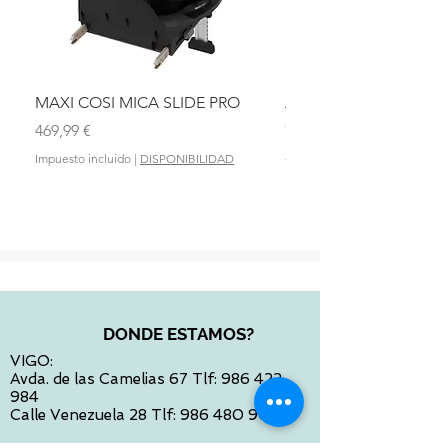
MAXI COSI MICA SLIDE PRO
ASIENTO BAÑO ABAT
OLMITOS
Precio
469,99 €
Precio
28,90 €
Impuesto incluido
|
DISPONIBILIDAD
Impuesto incluido
DONDE ESTAMOS?
VIGO:
Avda. de las Camelias 67 Tlf:
986 422
984
Calle Venezuela 28 Tlf:
986 480 901