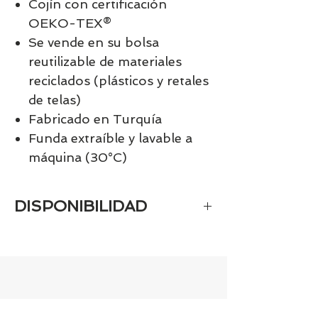
Cojín con certificación
OEKO-TEX®
Se vende en su bolsa
reutilizable de materiales
reciclados (plásticos y retales
de telas)
Fabricado en Turquía
Funda extraíble y lavable a
máquina (30°C)
DISPONIBILIDAD
Tenemos el prácticamente el 100% de
los artículos en stock. Si quieres
quedarte tranquill@ llámanos al 986
42 29 84 o envía un email a
contacto@tiendasbambinos.com y te
confirmamos la disponibilidad