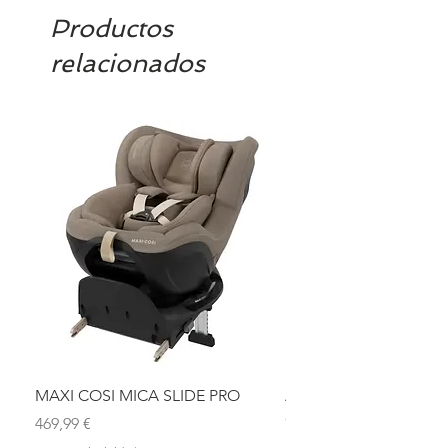
Productos
relacionados
MAXI COSI MICA SLIDE PRO
ASIENTO BAÑO ABAT
OLMITOS
Precio
469,99 €
Precio
28,90 €