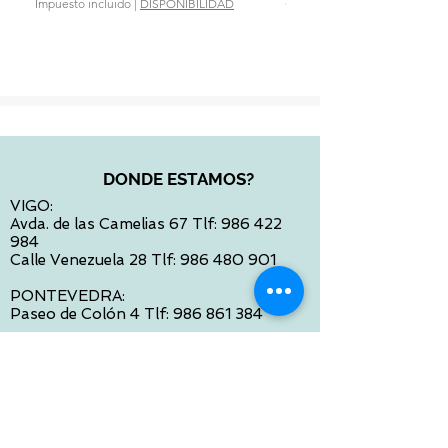
Impuesto incluido
|
DISPONIBILIDAD
Impuesto incluido
DONDE ESTAMOS?
VIGO:
Avda. de las Camelias 67 Tlf:
986 422
984
Calle Venezuela 28 Tlf:
986 480 901
PONTEVEDRA:
Paseo de Colón 4 Tlf:
986 861 384
OURENSE
Avda de Santiago 35 Tlf:
988 31 98 26
SANTIAGO DE COMPOSTELA
Calle García Prieto 4 Tlf:
881 022 397