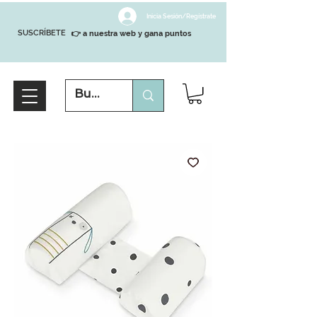
Inicia Sesión/Regístrate
SUSCRÍBETE
👉 a nuestra web y gana puntos