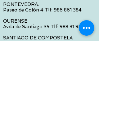
PONTEVEDRA:
Paseo de Colón 4 Tlf:
986 861 384
OURENSE
Avda de Santiago 35 Tlf:
988 31 98 26
SANTIAGO DE COMPOSTELA
Calle García Prieto 4 Tlf:
881 022 397
CONTACTO VIA E-MAIL:
contacto@tiendasbambinos.com
HORARIO
De Lunes a Viernes:
10:00 a 13:30
16:00 a 19:30
Sábados:
10:00 a 14:00
ATENCION WEB