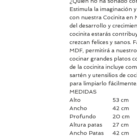
¿Quién no ha soñado con
Estimula la imaginación y
con nuestra Cocinita en
del desarrollo y crecimie
cocinita estarás contrib
crezcan felices y sanos.
MDF, permitirá a nuestr
cocinar grandes platos co
de la cocinita incluye co
sartén y utensilios de co
para limpiarlo fácilmente
MEDIDAS
Alto
53 cm
Ancho
42 cm
Profundo
20 cm
Altura patas
27 cm
Ancho Patas
42 cm