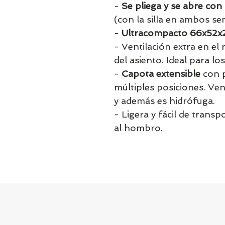
-
Se pliega y se abre co
(con la silla en ambos se
-
Ultracompacto 66x52x
- Ventilación extra en el
del asiento. Ideal para l
-
Capota extensible
con p
múltiples posiciones. Ve
y además es hidrófuga.
- Ligera y fácil de trans
al hombro.