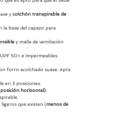
o que es apto para que el bebé
uave y
colchón transpirable de
n la base del capazo para
nsible
y malla de ventilación
n UPF 50+ e impermeables.
on forro acolchado suave. Apta
le en 3 posiciones.
 posición horizontal).
spirable.
 ligeros que existen (
menos de