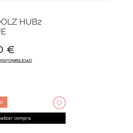
OOLZ HUB2
UE
Precio
0 €
DISPONIBILIDAD
to
alizar compra