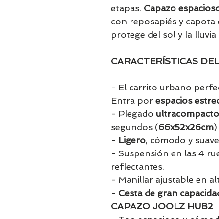
etapas.
Capazo espacioso
con reposapiés y capota 
protege del sol y la lluvia 
CARACTERÍSTICAS DEL
- El carrito urbano perfe
Entra por
espacios estre
- Plegado
ultracompacto
segundos (
66x52x26cm
)
-
Ligero
, cómodo y suav
- Suspensión en las 4 r
reflectantes.
- Manillar ajustable en al
-
Cesta de gran capacida
CAPAZO JOOLZ HUB2