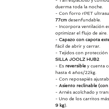
- Tan espacioso y cómod
duerma toda la noche.
- Con forro rPET ultras
77cm
desenfundable.
- Incorpora ventilación e
optimizar el flujo de aire.
-
Capazo con capota exte
fácil de abrir y cerrar.
- Tejidos con protecció
SILLA JOOLZ HUB2
- Es
reversible
y cuenta c
hasta 4 años/22kg.
- Con reposapiés ajustab
-
Asiento reclinable (con
- Arnés acolchado y tran
- Uno de los carritos más
9 kg
).