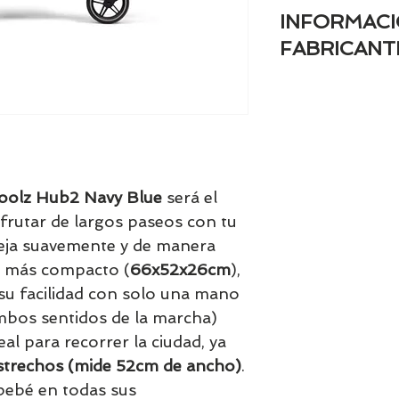
INFORMACI
FABRICANT
- Marca registrada
JOOLZ
- Nombre del fabr
jurídica): Milk Des
- Dirección postal 
 Joolz Hub2 Navy Blue
será el
1031 HD Amsterda
frutar de largos paseos con tu
- Dirección electr
fabricante (una di
eja suavemente y de manera
URL para consultas
n más compacto (
66x52x26cm
),
info@joolz.com
 su facilidad con solo una mano
- Información gene
mbos sentidos de la marcha)
producto: info@jo
al para recorrer la ciudad, ya
- Información de c
info@joolz.com
strechos (mide 52cm de ancho)
.
bebé en todas sus