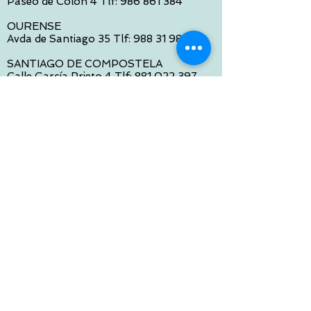
Paseo de Colón 4 Tlf:
986 861 384
OURENSE
Avda de Santiago 35 Tlf:
988 31 98 26
SANTIAGO DE COMPOSTELA
Calle García Prieto 4 Tlf:
881 022 397
CONTACTO VIA E-MAIL:
contacto@tiendasbambinos.com
HORARIO
De Lunes a Viernes:
10:00 a 13:30
16:00 a 19:30
Sábados:
10:00 a 14:00
ATENCION WEB