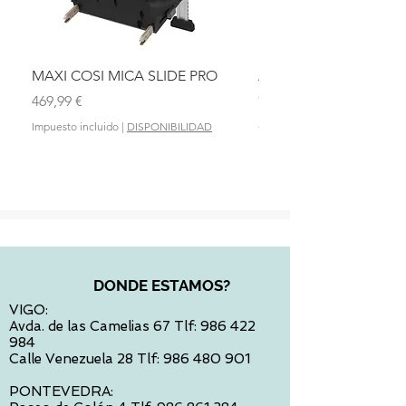
MAXI COSI MICA SLIDE PRO
ASIENTO BAÑO ABAT
OLMITOS
Precio
469,99 €
Precio
28,90 €
Impuesto incluido
|
DISPONIBILIDAD
Impuesto incluido
DONDE ESTAMOS?
VIGO:
Avda. de las Camelias 67 Tlf:
986 422
984
Calle Venezuela 28 Tlf:
986 480 901
PONTEVEDRA: