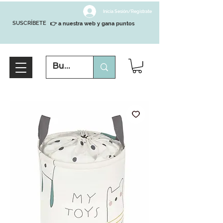
Inicia Sesión/Regístrate
SUSCRÍBETE
👉 a nuestra web y gana puntos