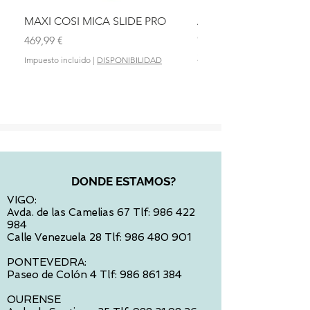
MAXI COSI MICA SLIDE PRO
ASIENTO BAÑO ABAT
OLMITOS
Precio
469,99 €
Precio
28,90 €
Impuesto incluido
|
DISPONIBILIDAD
Impuesto incluido
DONDE ESTAMOS?
VIGO:
Avda. de las Camelias 67 Tlf:
986 422
984
Calle Venezuela 28 Tlf:
986 480 901
PONTEVEDRA:
Paseo de Colón 4 Tlf:
986 861 384
OURENSE