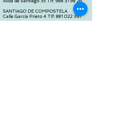
Avda de Santiago 35 Tlf:
988 31 98 26
SANTIAGO DE COMPOSTELA
Calle García Prieto 4 Tlf:
881 022 397
CONTACTO VIA E-MAIL:
contacto@tiendasbambinos.com
HORARIO
De Lunes a Viernes:
10:00 a 13:30
16:00 a 19:30
Sábados:
10:00 a 14:00
ATENCION WEB
De Lunes a Viernes:
10:00 a 13:30
16:00 a 19:30