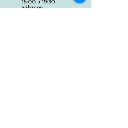
16:00 a 19:30
Sábados:
10:00 a 14:00
ATENCION WEB
De Lunes a Viernes:
10:00 a 13:30
16:00 a 19:30
Tlf:
986 422 984
POLITICA DE ENVIOS
Preguntas Frecuentes
NOSOTROS
Conócenos