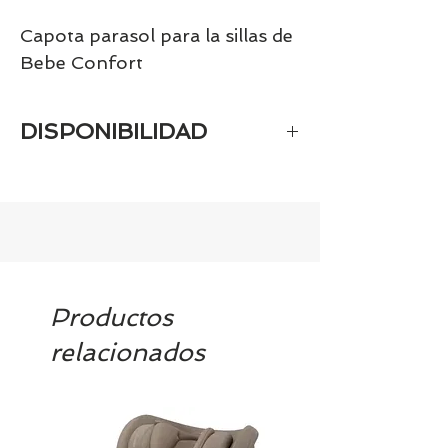
Capota parasol para la sillas de
Bebe Confort
DISPONIBILIDAD
Tenemos el prácticamente el 100% de
los artículos en stock. Si quieres
quedarte tranquill@ llámanos al 986
42 29 84 o envía un email a
contacto@tiendasbambinos.com y te
confirmamos la disponibilidad
Productos
relacionados