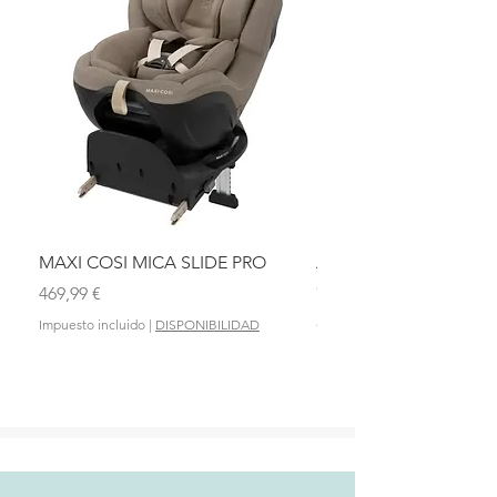
MAXI COSI MICA SLIDE PRO
ASIENTO BAÑO ABAT
OLMITOS
Precio
469,99 €
Precio
28,90 €
Impuesto incluido
|
DISPONIBILIDAD
Impuesto incluido