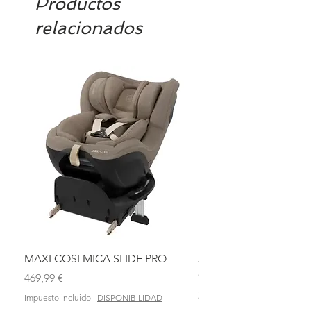
Productos
relacionados
MAXI COSI MICA SLIDE PRO
ASIENTO BAÑO ABAT
OLMITOS
Precio
469,99 €
Precio
28,90 €
Impuesto incluido
|
DISPONIBILIDAD