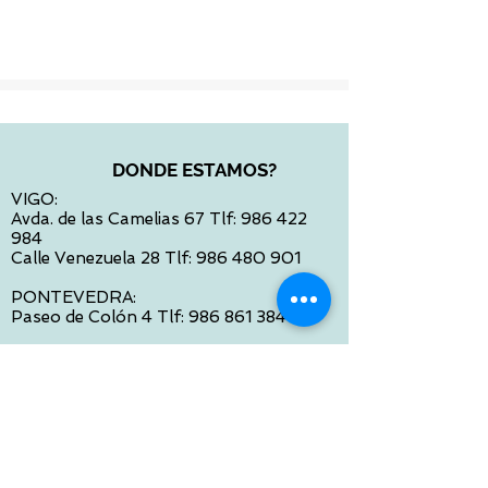
Impuesto incluido
DONDE ESTAMOS?
VIGO:
Avda. de las Camelias 67 Tlf:
986 422
984
Calle Venezuela 28 Tlf:
986 480 901
PONTEVEDRA:
Paseo de Colón 4 Tlf:
986 861 384
OURENSE
Avda de Santiago 35 Tlf:
988 31 98 26
SANTIAGO DE COMPOSTELA
Calle García Prieto 4 Tlf:
881 022 397
CONTACTO VIA E-MAIL: