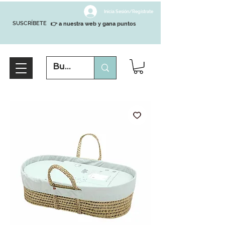
Inicia Sesión/Regístrate
SUSCRÍBETE
👉 a nuestra web y gana puntos