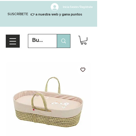
Inicia Sesión/Regístrate
SUSCRÍBETE
👉 a nuestra web y gana puntos