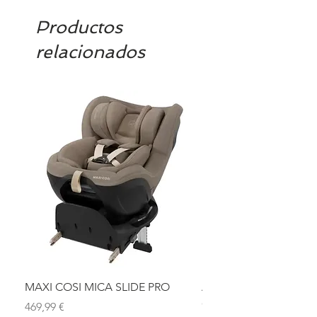
Productos
relacionados
MAXI COSI MICA SLIDE PRO
ASIENTO BAÑO ABAT
OLMITOS
Precio
469,99 €