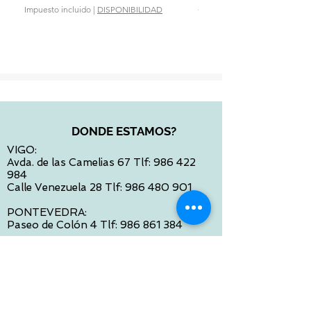
Precio
28,90 €
Impuesto incluido
|
DISPONIBILIDAD
Impuesto incluido
DONDE ESTAMOS?
VIGO:
Avda. de las Camelias 67 Tlf:
986 422
984
Calle Venezuela 28 Tlf:
986 480 901
PONTEVEDRA:
Paseo de Colón 4 Tlf:
986 861 384
OURENSE
Avda de Santiago 35 Tlf:
988 31 98 26
SANTIAGO DE COMPOSTELA
Calle García Prieto 4 Tlf:
881 022 397