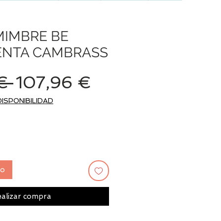
MIMBRE BE
NTA CAMBRASS
Precio
Precio
€ 
107,96 €
de
DISPONIBILIDAD
oferta
to
alizar compra