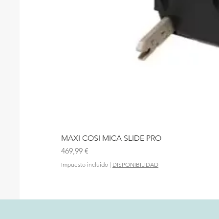
MAXI COSI MICA SLIDE PRO
Precio
469,99 €
Impuesto incluido
|
DISPONIBILIDAD