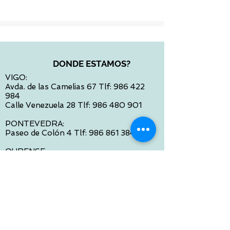
DONDE ESTAMOS?
VIGO:
Avda. de las Camelias 67 Tlf:
986 422
984
Calle Venezuela 28 Tlf:
986 480 901
PONTEVEDRA:
Paseo de Colón 4 Tlf:
986 861 384
OURENSE
Avda de Santiago 35 Tlf:
988 31 98 26
SANTIAGO DE COMPOSTELA
Calle García Prieto 4 Tlf:
881 022 397
CONTACTO VIA E-MAIL:
contacto@tiendasbambinos.com