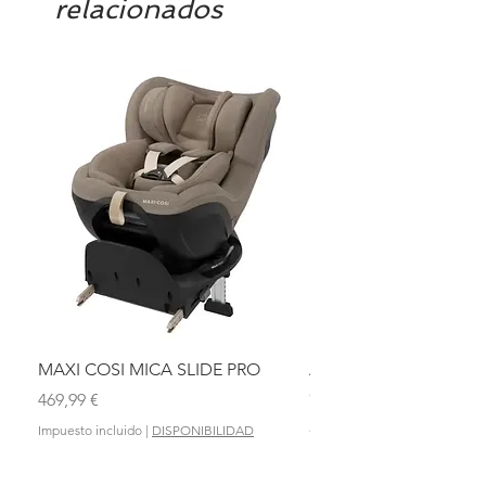
relacionados
MAXI COSI MICA SLIDE PRO
ASIENTO BAÑO ABAT
OLMITOS
Precio
469,99 €
Precio
28,90 €
Impuesto incluido
|
DISPONIBILIDAD
Impuesto incluido