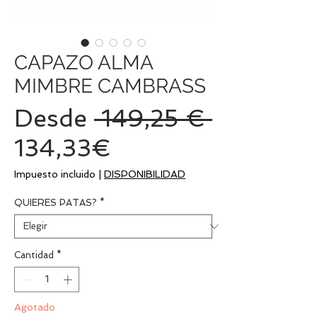
CAPAZO ALMA
MIMBRE CAMBRASS
Precio
Desde
 149,25 € 
Precio
134,33€
de
Impuesto incluido
|
DISPONIBILIDAD
oferta
QUIERES PATAS?
*
Cantidad
*
Agotado