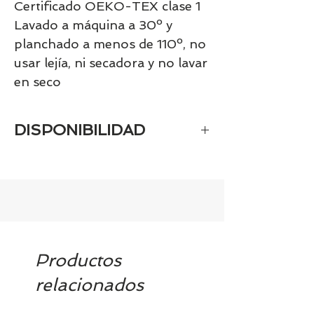
Certificado OEKO-TEX clase 1

Lavado a máquina a 30º y 
planchado a menos de 110º, no 
usar lejía, ni secadora y no lavar 
en seco
DISPONIBILIDAD
Tenemos el prácticamente el 100% de
los artículos en stock. Si quieres
quedarte tranquill@ llámanos al 986
42 29 84 o envía un email a
contacto@tiendasbambinos.com y te
confirmamos la disponibilidad
Productos
relacionados