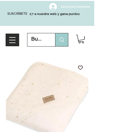
Inicia Sesión/Regístrate
SUSCRÍBETE
👉 a nuestra web y gana puntos