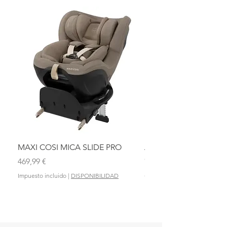
MAXI COSI MICA SLIDE PRO
ASIENTO BAÑO ABAT
OLMITOS
Precio
469,99 €
Precio
28,90 €
Impuesto incluido
|
DISPONIBILIDAD
Impuesto incluido