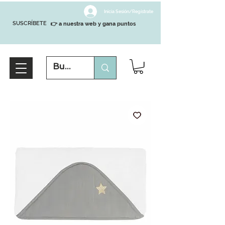
Inicia Sesión/Regístrate
SUSCRÍBETE
👉 a nuestra web y gana puntos