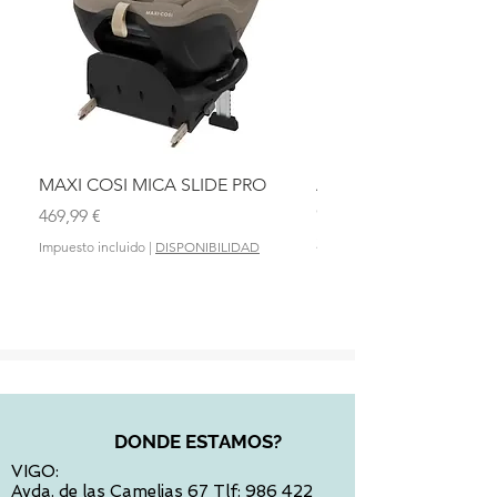
MAXI COSI MICA SLIDE PRO
ASIENTO BAÑO ABAT
OLMITOS
Precio
469,99 €
Precio
28,90 €
Impuesto incluido
|
DISPONIBILIDAD
Impuesto incluido
DONDE ESTAMOS?
VIGO:
Avda. de las Camelias 67 Tlf:
986 422