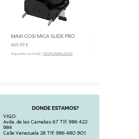
MAXI COSI MICA SLIDE PRO
ASIENTO BAÑO ABAT
OLMITOS
Precio
469,99 €
Precio
28,90 €
Impuesto incluido
|
DISPONIBILIDAD
Impuesto incluido
DONDE ESTAMOS?
VIGO:
Avda. de las Camelias 67 Tlf:
986 422
984
Calle Venezuela 28 Tlf:
986 480 901