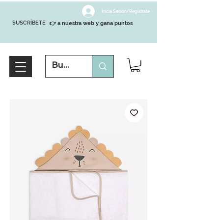
Inicia Sesión/Regístrate
SUSCRÍBETE
👉 a nuestra web y gana puntos