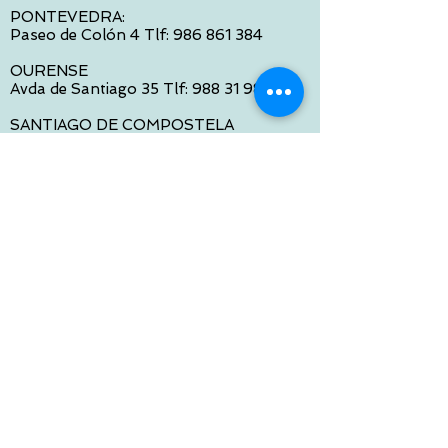
PONTEVEDRA:
Paseo de Colón 4 Tlf:
986 861 384
OURENSE
Avda de Santiago 35 Tlf:
988 31 98 26
SANTIAGO DE COMPOSTELA
Calle García Prieto 4 Tlf:
881 022 397
CONTACTO VIA E-MAIL:
contacto@tiendasbambinos.com
HORARIO
De Lunes a Viernes:
10:00 a 13:30
16:00 a 19:30
Sábados:
10:00 a 14:00
ATENCION WEB