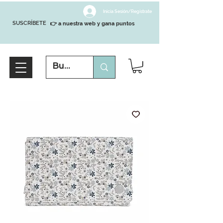
Inicia Sesión/Regístrate
SUSCRÍBETE
👉 a nuestra web y gana puntos