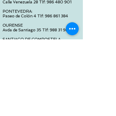
Calle Venezuela 28 Tlf:
986 480 901
PONTEVEDRA:
Paseo de Colón 4 Tlf:
986 861 384
OURENSE
Avda de Santiago 35 Tlf:
988 31 98 26
SANTIAGO DE COMPOSTELA
Calle García Prieto 4 Tlf:
881 022 397
CONTACTO VIA E-MAIL:
contacto@tiendasbambinos.com
HORARIO
De Lunes a Viernes:
10:00 a 13:30
16:00 a 19:30
Sábados:
10:00 a 14:00