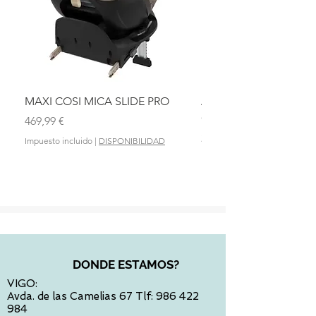
MAXI COSI MICA SLIDE PRO
ASIENTO BAÑO ABAT
OLMITOS
Precio
469,99 €
Precio
28,90 €
Impuesto incluido
|
DISPONIBILIDAD
Impuesto incluido
DONDE ESTAMOS?
VIGO:
Avda. de las Camelias 67 Tlf:
986 422
984