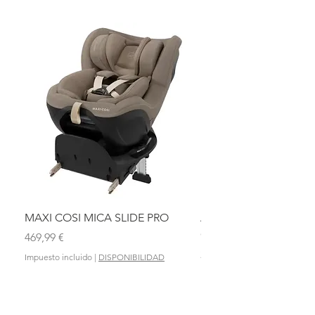
MAXI COSI MICA SLIDE PRO
ASIENTO BAÑO ABAT
OLMITOS
Precio
469,99 €
Precio
28,90 €
Impuesto incluido
|
DISPONIBILIDAD
Impuesto incluido