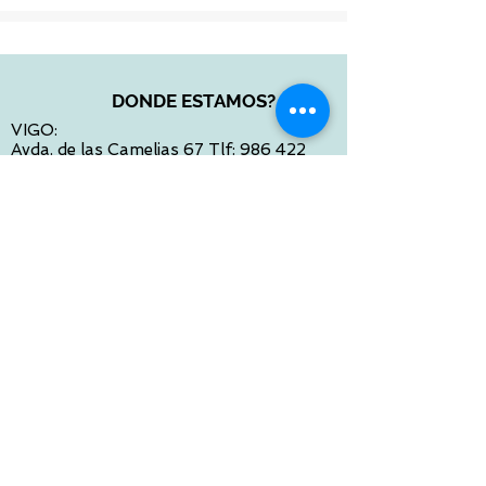
DONDE ESTAMOS?
VIGO:
Avda. de las Camelias 67 Tlf:
986 422
984
Calle Venezuela 28 Tlf:
986 480 901
PONTEVEDRA:
Paseo de Colón 4 Tlf:
986 861 384
OURENSE
Avda de Santiago 35 Tlf:
988 31 98 26
SANTIAGO DE COMPOSTELA
Calle García Prieto 4 Tlf:
881 022 397
CONTACTO VIA E-MAIL:
contacto@tiendasbambinos.com
HORARIO