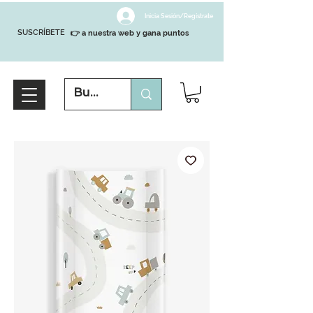
Inicia Sesión/Regístrate
SUSCRÍBETE
👉 a nuestra web y gana puntos