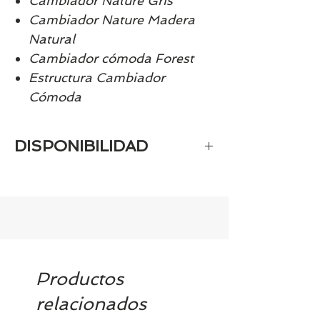
Cambiador Nature Gris
Cambiador Nature Madera
Natural
Cambiador cómoda Forest
Estructura Cambiador
Cómoda
DISPONIBILIDAD
Tenemos prácticamente el 100% de
los artículos en stock. Si quieres
quedarte tranquill@ llámanos al 986
42 29 84 o envía un email a
contacto@tiendasbambinos.com y te
confirmamos la disponibilidad
Productos
relacionados