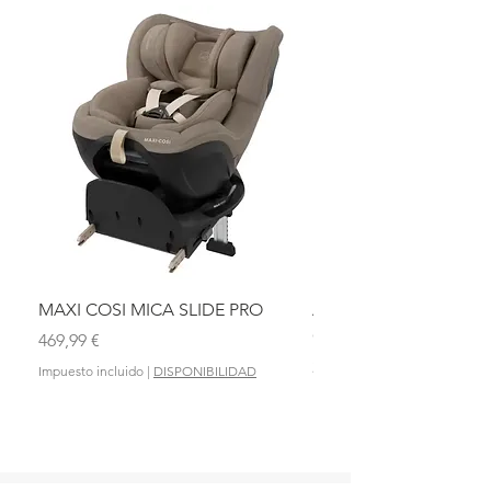
MAXI COSI MICA SLIDE PRO
ASIENTO BAÑO ABAT
OLMITOS
Precio
469,99 €
Precio
28,90 €
Impuesto incluido
|
DISPONIBILIDAD
Impuesto incluido