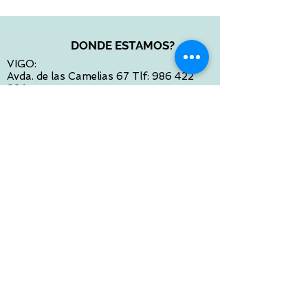
DONDE ESTAMOS?
VIGO:
Avda. de las Camelias 67 Tlf:
986 422
984
Calle Venezuela 28 Tlf:
986 480 901
PONTEVEDRA:
Paseo de Colón 4 Tlf:
986 861 384
OURENSE
Avda de Santiago 35 Tlf:
988 31 98 26
SANTIAGO DE COMPOSTELA
Calle García Prieto 4 Tlf:
881 022 397
CONTACTO VIA E-MAIL:
contacto@tiendasbambinos.com
HORARIO