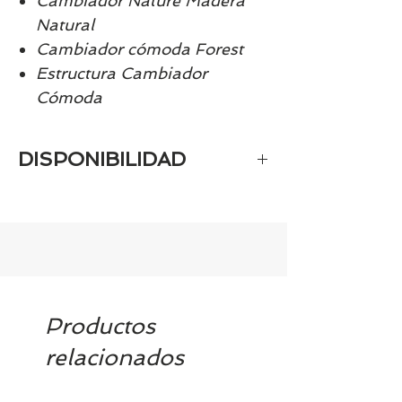
Cambiador Nature Madera
Natural
Cambiador cómoda Forest
Estructura Cambiador
Cómoda
DISPONIBILIDAD
Tenemos el prácticamente el 100% de
los artículos en stock. Si quieres
quedarte tranquill@ llámanos al 986
42 29 84 o envía un email a
contacto@tiendasbambinos.com y te
confirmamos la disponibilidad
Productos
relacionados