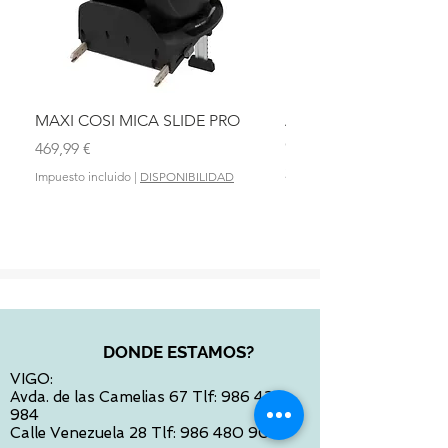
MAXI COSI MICA SLIDE PRO
ASIENTO BAÑO ABAT
OLMITOS
Precio
469,99 €
Precio
28,90 €
Impuesto incluido
|
DISPONIBILIDAD
Impuesto incluido
DONDE ESTAMOS?
VIGO:
Avda. de las Camelias 67 Tlf:
986 422
984
Calle Venezuela 28 Tlf:
986 480 901