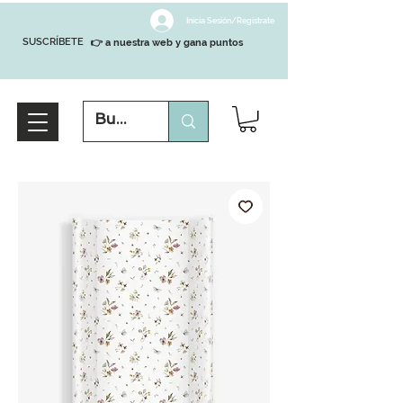
Inicia Sesión/Regístrate
SUSCRÍBETE
👉 a nuestra web y gana puntos