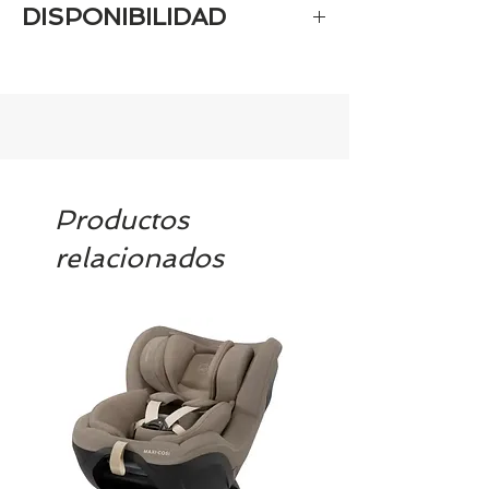
DISPONIBILIDAD
Tenemos prácticamente el 100% de
los artículos en stock. Si quieres
quedarte tranquill@ llámanos al 986
42 29 84 o envía un email a
contacto@tiendasbambinos.com y te
confirmamos la disponibilidad
Productos
relacionados