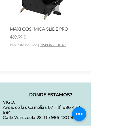
MAXI COSI MICA SLIDE PRO
ASIENTO BAÑO ABAT
OLMITOS
Precio
469,99 €
Precio
28,90 €
Impuesto incluido
|
DISPONIBILIDAD
Impuesto incluido
DONDE ESTAMOS?
VIGO:
Avda. de las Camelias 67 Tlf:
986 422
984
Calle Venezuela 28 Tlf:
986 480 901