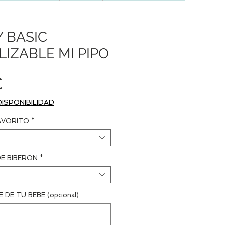
Y BASIC
IZABLE MI PIPO
Precio
€
DISPONIBILIDAD
AVORITO
*
DE BIBERON
*
 DE TU BEBE (opcional)