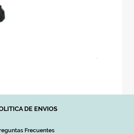
ASIENTO BAÑO 
Precio
28,90 €
Impuesto incluido
|
DI
OLITICA DE ENVIOS
reguntas Frecuentes