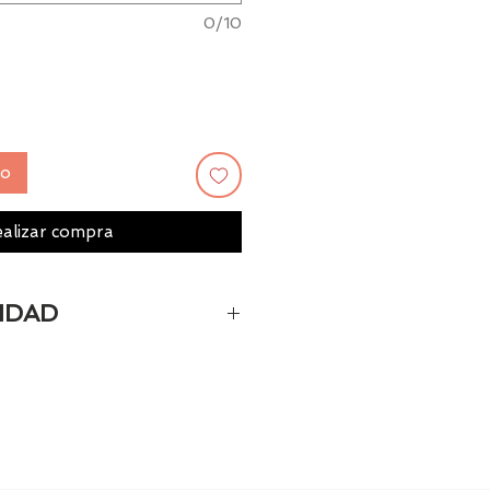
0/10
to
alizar compra
IDAD
o personalizado la fecha de
ías.