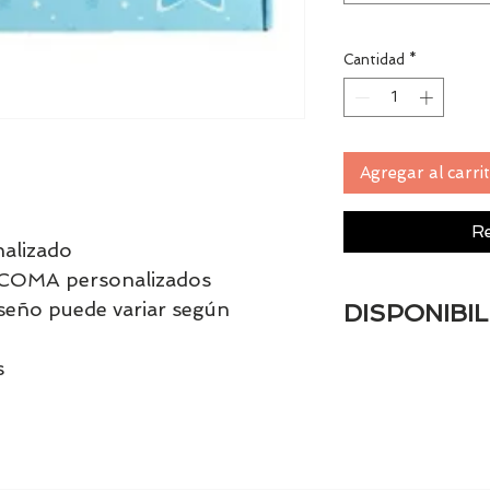
Cantidad
*
Agregar al carri
Re
alizado
SCOMA personalizados
diseño puede variar según
DISPONIBIL
Al ser un product
s
entrega es de 10 d