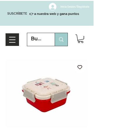
Inicia Sesión/Regístrate
SUSCRÍBETE
👉 a nuestra web y gana puntos