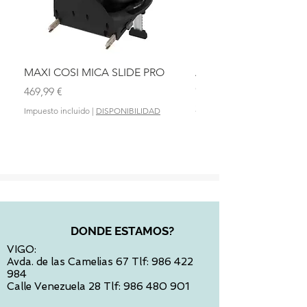
MAXI COSI MICA SLIDE PRO
ASIENTO BAÑO ABAT
OLMITOS
Precio
469,99 €
Precio
28,90 €
Impuesto incluido
|
DISPONIBILIDAD
Impuesto incluido
DONDE ESTAMOS?
VIGO:
Avda. de las Camelias 67 Tlf:
986 422
984
Calle Venezuela 28 Tlf:
986 480 901