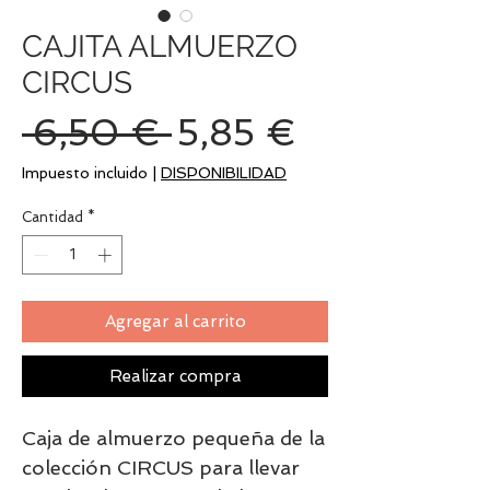
CAJITA ALMUERZO
CIRCUS
Precio
Precio
 6,50 € 
5,85 €
de
Impuesto incluido
|
DISPONIBILIDAD
oferta
Cantidad
*
Agregar al carrito
Realizar compra
Caja de almuerzo pequeña de la
colección CIRCUS para llevar